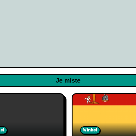
Je miste
el
Winkel