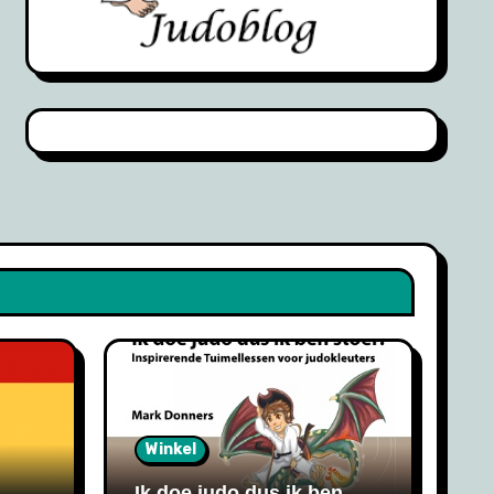
Winkel
Ik doe judo dus ik ben