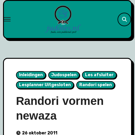
Naar
de
inhoud
springen
Inleidingen
Judospelen
Les afsluiter
Lesplanner Uitgesloten
Randori spelen
Randori vormen
newaza
26 oktober 2011