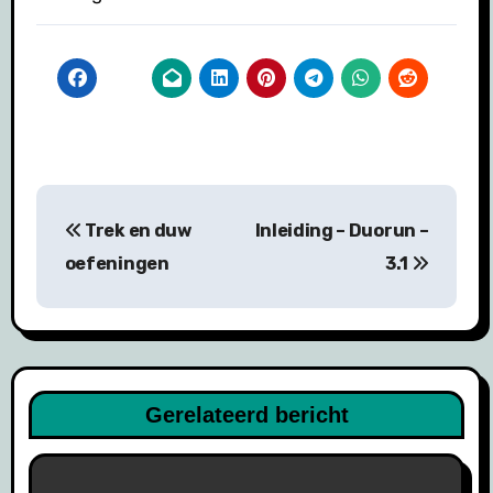
Bericht
Trek en duw
Inleiding – Duorun –
navigatie
oefeningen
3.1
Gerelateerd bericht