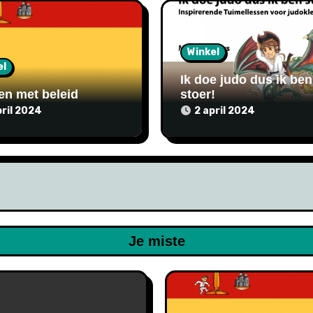
Winkel
el
Ik doe judo dus ik ben
en met beleid
stoer!
pril 2024
2 april 2024
Je miste