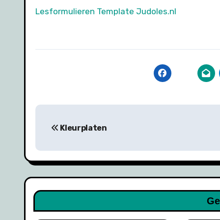
Lesformulieren Template Judoles.nl
Bericht
Kleurplaten
navigatie
Ge