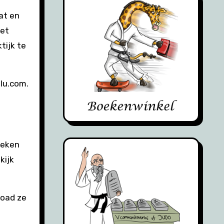
at en
het
tijk te
ulu.com.
boeken
kijk
load ze