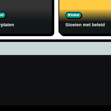
el
Winkel
rplaten
Stoeien met beleid