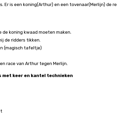
s. Er is een koning(Arthur) en een tovenaar(Merlijn) de r
 ze de koning kwaad moeten maken.
j de ridders tikken.
en (magisch tafeltje)
een race van Arthur tegen Merlijn.
es met keer en kantel technieken
it