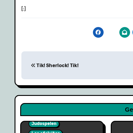
[:]
Bericht
Tik! Sherlock! Tik!
navigatie
Ge
Judospelen