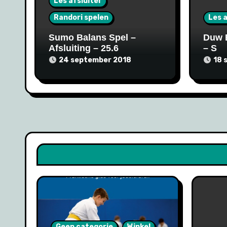
Les afsluiter
Randori spelen
Les a
Sumo Balans Spel –
Duw 
Afsluiting – 25.6
– S
24 september 2018
18 
Geen categorie
Winkel