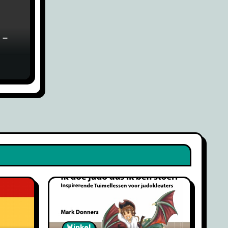
 –
Winkel