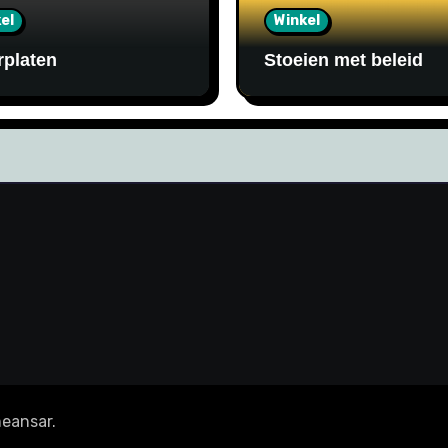
el
Winkel
rplaten
Stoeien met beleid
eansar
.