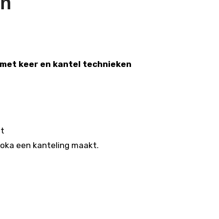
jn
s met keer en kantel technieken
it
doka een kanteling maakt.