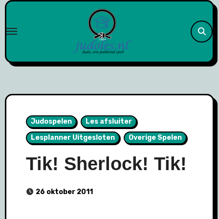
Naar
de
inhoud
springen
Judospelen
Les afsluiter
Lesplanner Uitgesloten
Overige Spelen
Tik! Sherlock! Tik!
26 oktober 2011