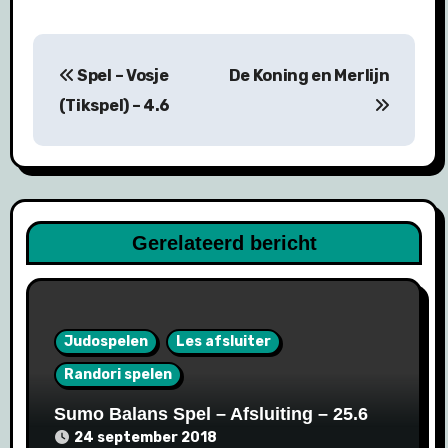
Bericht
Spel – Vosje
De Koning en Merlijn
navigatie
(Tikspel) – 4.6
Gerelateerd bericht
Judospelen
Les afsluiter
Randori spelen
Sumo Balans Spel – Afsluiting – 25.6
24 september 2018