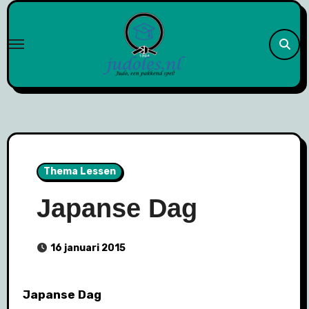
Naar
de
inhoud
springen
Thema Lessen
Japanse Dag
16 januari 2015
Japanse Dag