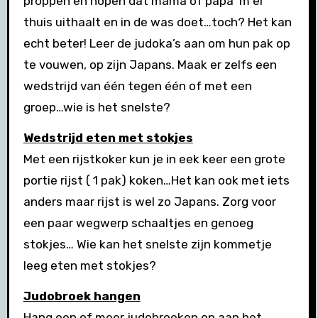
proppen en hopen dat mama of papa ‘m er
thuis uithaalt en in de was doet…toch? Het kan
echt beter! Leer de judoka’s aan om hun pak op
te vouwen, op zijn Japans. Maak er zelfs een
wedstrijd van één tegen één of met een
groep…wie is het snelste?
Wedstrijd eten met stokjes
Met een rijstkoker kun je in eek keer een grote
portie rijst ( 1 pak) koken…Het kan ook met iets
anders maar rijst is wel zo Japans. Zorg voor
een paar wegwerp schaaltjes en genoeg
stokjes… Wie kan het snelste zijn kommetje
leeg eten met stokjes?
Judobroek hangen
Hang een of meer judobroeken op aan het