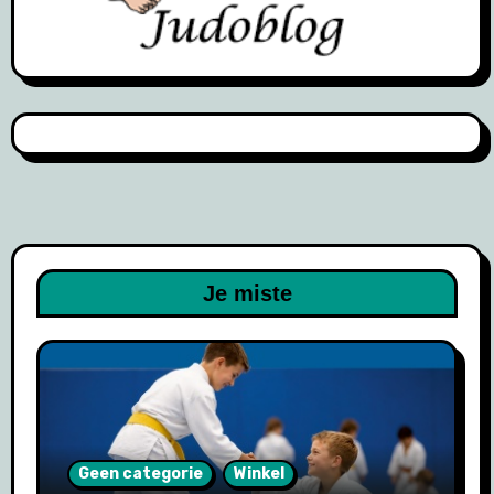
Je miste
Geen categorie
Winkel