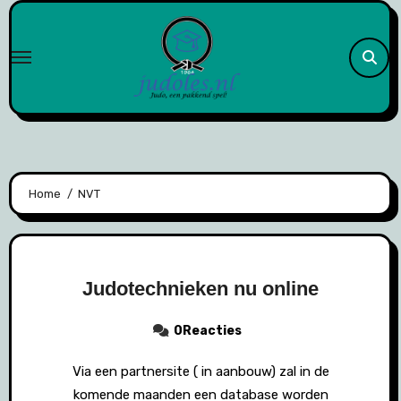
Naar
de
inhoud
springen
Home
NVT
Judotechnieken nu online
0Reacties
Via een partnersite ( in aanbouw) zal in de
komende maanden een database worden