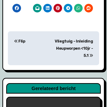
Bericht
Flip
Vliegtuig – Inleiding
navigatie
Heupworpen <10jr -
5.1
Gerelateerd bericht