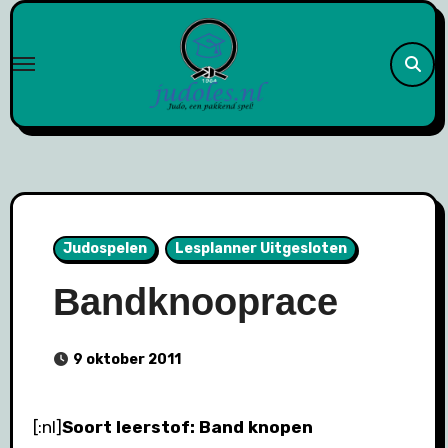
Naar
de
inhoud
springen
Judospelen
Lesplanner Uitgesloten
Bandknooprace
9 oktober 2011
[:nl]
Soort leerstof: Band knopen