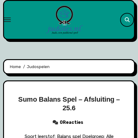
Naar
de
inhoud
springen
Home
Judospelen
Sumo Balans Spel – Afsluiting –
25.6
0Reacties
Soort leerstof: Balans spel Doelgroep: Alle