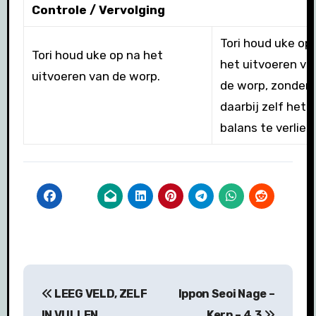
Controle / Vervolging
Tori houd uke op
Tori houd uke op na het
het uitvoeren va
uitvoeren van de worp.
de worp, zonder
daarbij zelf het
balans te verliez
Bericht
LEEG VELD, ZELF
Ippon Seoi Nage –
navigatie
IN VULLEN
Kern – 4.3