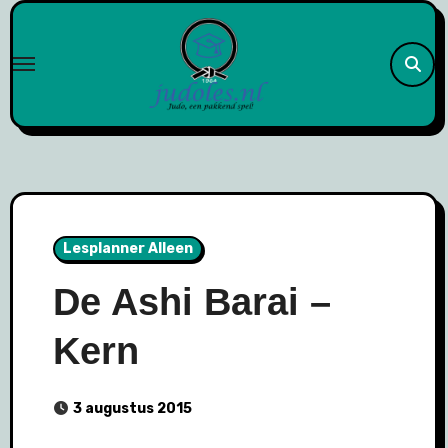
Naar
de
inhoud
springen
Lesplanner Alleen
De Ashi Barai –
Kern
3 augustus 2015