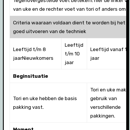
Tegenovergestelde voet betekent hier de linker v
van uke en de rechter voet van tori of anders om.
Criteria waaraan voldaan dient te worden bij het
goed uitvoeren van de techniek
Leeftijd
Leeftijd t/m 8
Leeftijd vanaf 11
t/m 10
jaarNieuwkomers
jaar
jaar
Beginsituatie
Tori en uke make
Tori en uke hebben de basis
gebruik van
pakking vast.
verschillende
pakkingen.
Moment