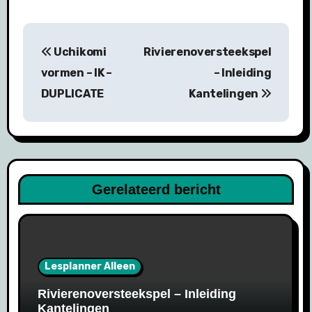
Bericht
Uchikomi
Rivierenoversteekspel
navigatie
vormen – IK –
– Inleiding
DUPLICATE
Kantelingen
Gerelateerd bericht
Lesplanner Alleen
Rivierenoversteekspel – Inleiding
Kantelingen