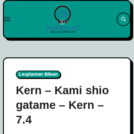
Naar
de
inhoud
springen
Lesplanner Alleen
Kern – Kami shio
gatame – Kern –
7.4