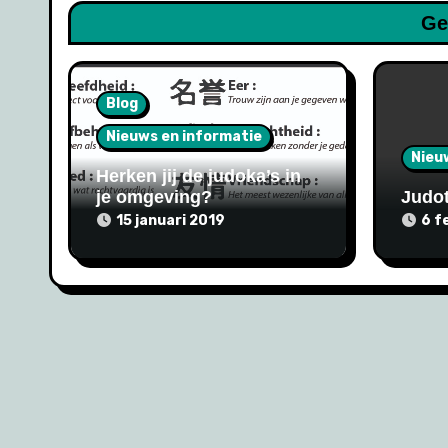
Ge
Blog
Nieuws en informatie
Nieu
Herken jij de judoka’s in
je omgeving?
Judot
15 januari 2019
6 f