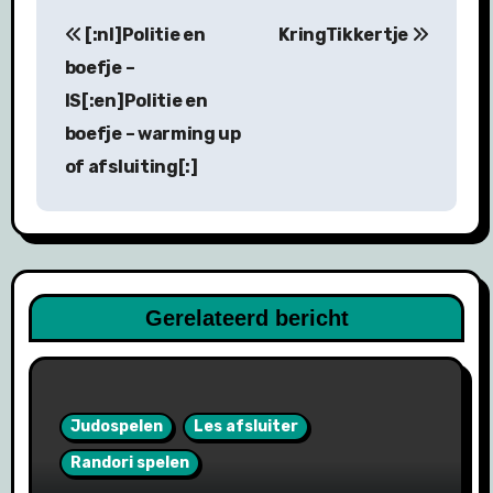
Bericht
[:nl]Politie en
KringTikkertje
navigatie
boefje –
IS[:en]Politie en
boefje – warming up
of afsluiting[:]
Gerelateerd bericht
Judospelen
Les afsluiter
Randori spelen