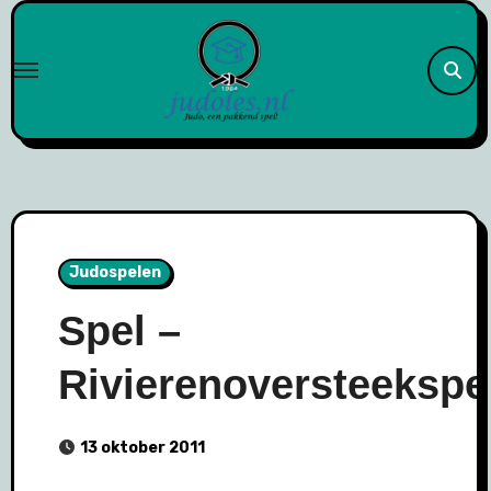
Naar
de
inhoud
springen
Judospelen
Spel –
Rivierenoversteekspe
13 oktober 2011