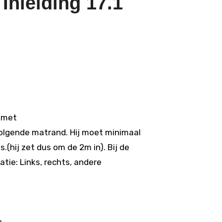
Inleiding 17.1
t met
 volgende matrand. Hij moet minimaal
(hij zet dus om de 2m in). Bij de
atie: Links, rechts, andere
e