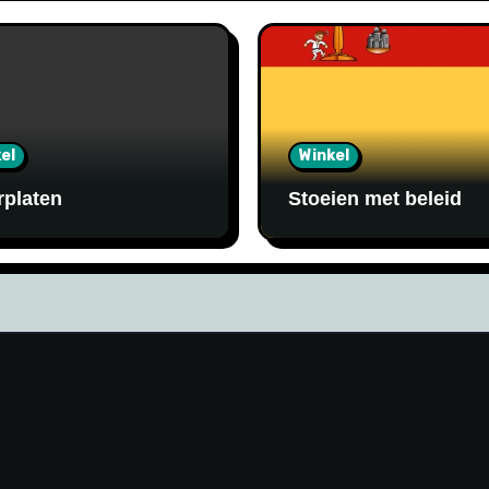
el
Winkel
rplaten
Stoeien met beleid