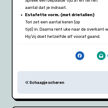
Spreek een bepaalde tijd af en tel het
aantal dat je indraait.
Estafette vorm. (met drietallen)
Tori zet een aantal keren (op
tijd) in. Daarna rent uke naar de overkant
Hij/zij doet hetzelfde alf vooraf gaand.
Bericht
Schaapje scheren
navigatie