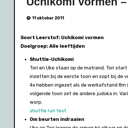
Uchikomi vormen – 
11 oktober 2011
Soort Leerstof: Uchikomi vormen
Doelgroep: Alle leeftijden
Shuttle-Uchikomi
Tori en Uke staan op de matrand. Tori star
inzetten bij de eerste toon en sopt bij de
4x hebben ingezet als de werkafstand 8m is.
volgende toon zet de andere judoka in. Vari
worp.
shuttle run test
Om beurten indraaien
Uke en Tori leggen de armen bij elkaar op d