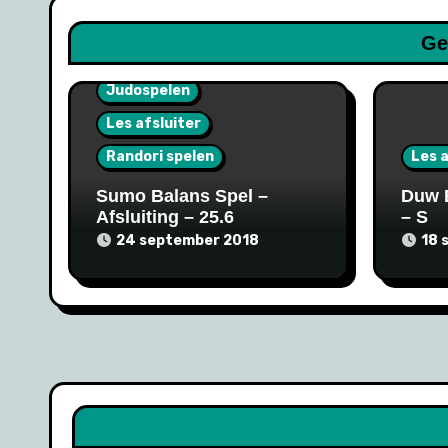
Ge
Judospelen
Les afsluiter
Randori spelen
Les a
Sumo Balans Spel –
Duw 
Afsluiting – 25.6
– S
24 september 2018
18 