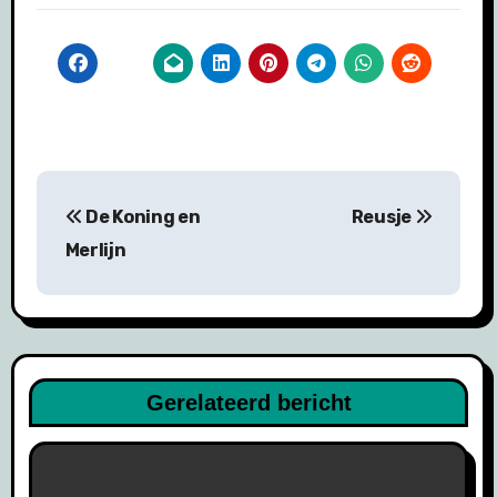
Bericht
De Koning en
Reusje
navigatie
Merlijn
Gerelateerd bericht