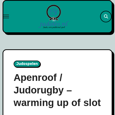
Naar
de
inhoud
springen
Judospelen
Apenroof /
Judorugby –
warming up of slot