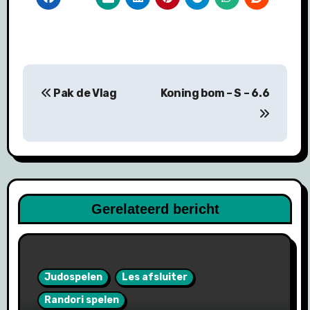
Bericht
Pak de Vlag
Koning bom – S – 6.6
navigatie
Gerelateerd bericht
Judospelen
Les afsluiter
Randori spelen