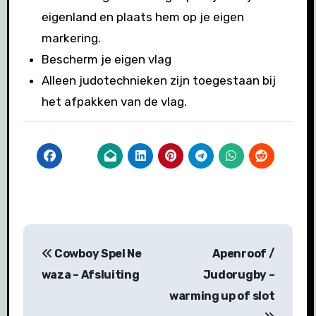
eigenland en plaats hem op je eigen
markering.
Bescherm je eigen vlag
Alleen judotechnieken zijn toegestaan bij
het afpakken van de vlag.
Bericht
Cowboy Spel Ne
Apenroof /
navigatie
waza – Afsluiting
Judorugby –
warming up of slot