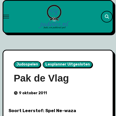
Naar
de
inhoud
springen
Judospelen
Lesplanner Uitgesloten
Pak de Vlag
9 oktober 2011
Soort Leerstof: Spel Ne-waza