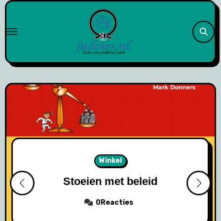
Naar
de
inhoud
springen
Winkel
Stoeien met beleid
0Reacties