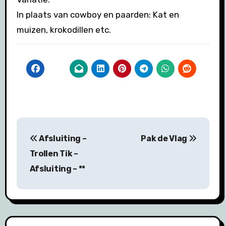
In plaats van cowboy en paarden: Kat en
muizen, krokodillen etc.
Bericht
Afsluiting –
Pak de Vlag
navigatie
Trollen Tik –
Afsluiting – **