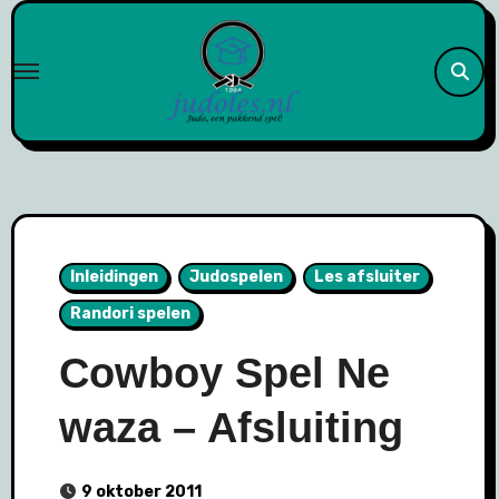
Naar
de
inhoud
springen
Inleidingen
Judospelen
Les afsluiter
Randori spelen
Cowboy Spel Ne
waza – Afsluiting
9 oktober 2011