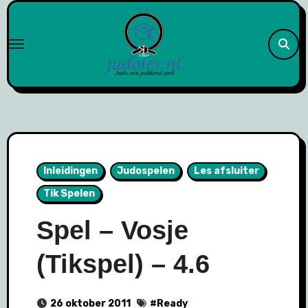
Naar
de
inhoud
springen
Inleidingen
Judospelen
Les afsluiter
Tik Spelen
Spel – Vosje
(Tikspel) – 4.6
26 oktober 2011
#
Ready