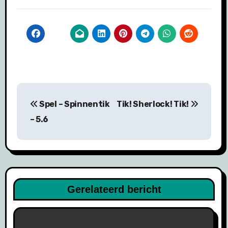
Bericht
Spel – Spinnentik
Tik! Sherlock! Tik!
navigatie
– 5.6
Gerelateerd bericht